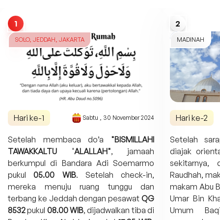
1
2
SOLO, JEDDAH, JAKARTA
MADINAH
Hari ke-
1
Hari ke-
2
Sabtu
,
30 November 2024
Setelah membaca do’a
"BISMILLAHI
Setelah sar
TAWAKKALTU 'ALALLAH"
, jamaah
diajak orien
berkumpul di Bandara Adi Soemarmo
sekitarnya, 
pukul
05.00 WIB
. Setelah check-in,
Raudhah, ma
mereka menuju ruang tunggu dan
makam Abu B
terbang ke Jeddah dengan pesawat
QG
Umar Bin K
8532
pukul
08.00 WIB
, dijadwalkan tiba di
Umum Baqi