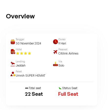
Overview
Tanggal
Durasi
30 November 2024
9
Hari
Hotel
Pesawat
Citilink Airlines
Landing
Via
Jeddah
Solo
Paket
Umroh SUPER HEMAT
Total seat
Status Seat
22
Seat
Full Seat