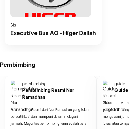
Bis
Executive Bus AC - Higer Dallah
Pembimbing
pembimbing
guide
Pembimbing Resmi Nur
Guide
Ramadhan
Guide atau Muth
Pembimbing Resmi dari Nur Ramadhan yang telah
yang telah mump
bersertifikasi dan mumpuni dalam melayani
mengayomi jama
jamaah. Mayoritas pembimbing kami adalah para
lokasi atau temp