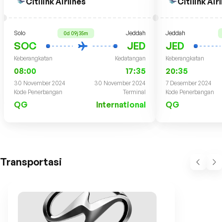
Citilink Airlines
Citilink Air
Solo
Jeddah
Jeddah
0d 09j 35m
SOC
JED
JED
Keberangkatan
Kedatangan
Keberangkatan
08:00
17:35
20:35
30 November 2024
30 November 2024
7 Desember 2024
Kode Penerbangan
Terminal
Kode Penerbangan
QG
International
QG
Transportasi