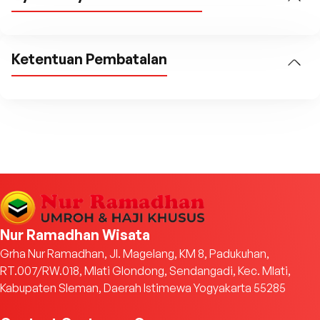
Ketentuan Pembatalan
Nur Ramadhan Wisata
Grha Nur Ramadhan, Jl. Magelang, KM 8, Padukuhan,
RT.007/RW.018, Mlati Glondong, Sendangadi, Kec. Mlati,
Kabupaten Sleman, Daerah Istimewa Yogyakarta 55285