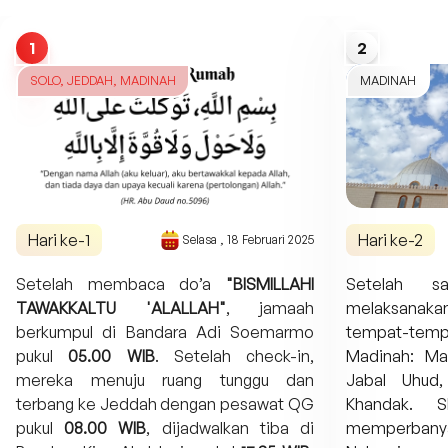
1
2
SOLO, JEDDAH, MADINAH
MADINAH
Hari ke-
1
Hari ke-
2
Selasa
,
18 Februari 2025
Setelah membaca do’a
"BISMILLAHI
Setelah s
TAWAKKALTU 'ALALLAH"
, jamaah
melaksanaka
berkumpul di Bandara Adi Soemarmo
tempat-tem
pukul
05.00 WIB
. Setelah check-in,
Madinah: Ma
mereka menuju ruang tunggu dan
Jabal Uhud,
terbang ke Jeddah dengan pesawat QG
Khandak. S
pukul
08.00 WIB
, dijadwalkan tiba di
memperban