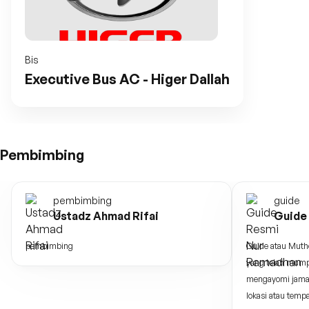
Bis
Executive Bus AC - Higer Dallah
Pembimbing
pembimbing
guide
Ustadz Ahmad Rifai
Guide
pembimbing
Guide atau Muth
yang telah mump
mengayomi jama
lokasi atau temp