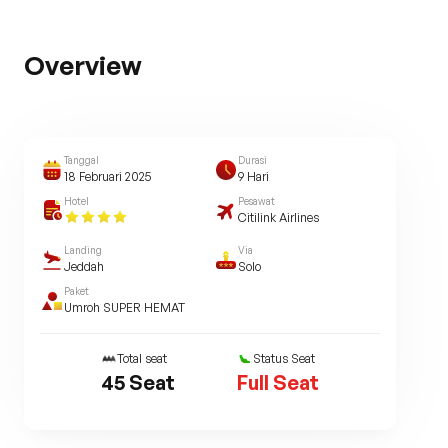
Overview
Tanggal
Durasi
18 Februari 2025
9
Hari
Hotel
Pesawat
Citilink Airlines
Landing
Via
Jeddah
Solo
Paket
Umroh SUPER HEMAT
Total seat
Status Seat
45
Seat
Full Seat