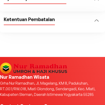
Ketentuan Pembatalan
Nur Ramadhan Wisata
Grha Nur Ramadhan, Jl. Magelang, KM 8, Padukuhan,
RT.007/RW.018, Mlati Glondong, Sendangadi, Kec. Mlati,
Kabupaten Sleman, Daerah Istimewa Yogyakarta 55285