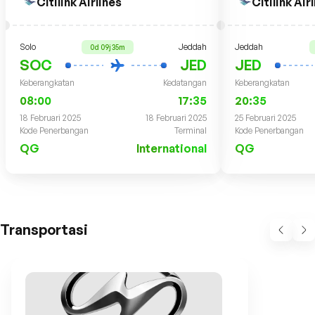
Citilink Airlines
Citilink Air
Solo
Jeddah
Jeddah
0d 09j 35m
SOC
JED
JED
Keberangkatan
Kedatangan
Keberangkatan
08:00
17:35
20:35
18 Februari 2025
18 Februari 2025
25 Februari 2025
Kode Penerbangan
Terminal
Kode Penerbangan
QG
International
QG
Transportasi