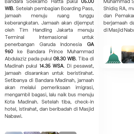
Bandara Soekarno Hatta pukul
05.00
Muhammad S
WIB
. Setelah pembagian Boarding Pass,
Shidiq RA, 
jamaah menuju ruang tunggu
dan Pemaka
keberangkatan. Jamaah akan dijemput
berjamaah d
oleh Tim Handling Jakarta menuju
di Masjid Nab
Terminal Internasional untuk
penerbangan Garuda Indonesia
GA
960
ke Bandara Prince Muhammad
Abdulaziz pada pukul
08.30 WIB
. Tiba di
Madinah pukul
14.35 WSA
. Di pesawat,
jamaah disarankan untuk beristirahat.
Setibanya di Bandara Madinah, jamaah
akan melalui pemeriksaan imigrasi,
mengambil bagasi, lalu naik bus menuju
Kota Madinah. Setelah tiba, check-in
hotel, istirahat, dan beribadah di Masjid
Nabawi.