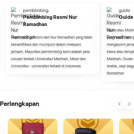
pembimbing
guide
Pembimbing Resmi Nur
Guide
Ramadhan
Guide atau Muth
Pembimbing Resmi dari Nur Ramadhan yang telah
yang telah mump
bersertifikasi dan mumpuni dalam melayani
mengayomi jama
jamaah. Mayoritas pembimbing kami adalah para
lokasi atau temp
lulusan terbaik Universitas Madinah, Mesir dan
Madinah. Guide -
Universitas - universitas terbaik di Indonesia
Arabia, siap si
Ramadhan
Perlengkapan