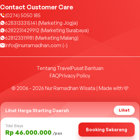
Contact Customer Care
(0274) 5050 185
6283133315141 (Marketing Jogja)
6282231429912 (Marketing Surabaya)
628123311981 (Marketing Malang)
info@nurramadhan.com (-)
Tentang Travel
Pusat Bantuan
FAQ
Privacy Policy
© 2006 - 2026 Nur Ramadhan Wisata | Made with 🩷
Lihat Harga Starting Daerah
Lihat
Total Biaya
Booking Sekarang
Rp 46.000.000
/pax