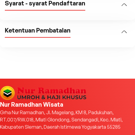
Syarat - syarat Pendaftaran
Ketentuan Pembatalan
Nur Ramadhan Wisata
Grha Nur Ramadhan, Jl. Magelang, KM 8, Padukuhan,
RT.007/RW.018, Mlati Glondong, Sendangadi, Kec. Mlati,
Kabupaten Sleman, Daerah Istimewa Yogyakarta 55285