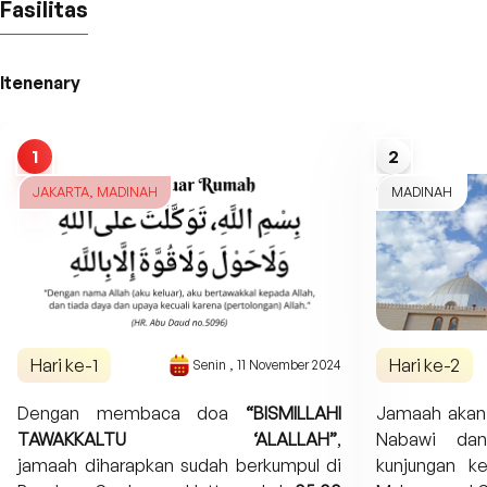
Fasilitas
Itenenary
1
2
JAKARTA, MADINAH
MADINAH
Hari ke-
1
Hari ke-
2
Senin
,
11 November 2024
Dengan membaca doa
“BISMILLAHI
Jamaah akan d
TAWAKKALTU ‘ALALLAH”
,
Nabawi dan 
jamaah diharapkan sudah berkumpul di
kunjungan 