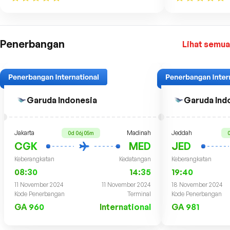
Penerbangan
Lihat semua
Garuda Indonesia
Garuda Ind
Jakarta
Madinah
Jeddah
0d 06j 05m
0
CGK
MED
JED
Keberangkatan
Kedatangan
Keberangkatan
08:30
14:35
19:40
11 November 2024
11 November 2024
18 November 2024
Kode Penerbangan
Terminal
Kode Penerbangan
GA 960
International
GA 981