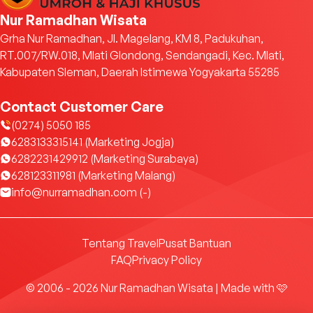
Nur Ramadhan Wisata
Grha Nur Ramadhan, Jl. Magelang, KM 8, Padukuhan,
RT.007/RW.018, Mlati Glondong, Sendangadi, Kec. Mlati,
Kabupaten Sleman, Daerah Istimewa Yogyakarta 55285
Contact Customer Care
(0274) 5050 185
6283133315141 (Marketing Jogja)
6282231429912 (Marketing Surabaya)
628123311981 (Marketing Malang)
info@nurramadhan.com (-)
Tentang Travel
Pusat Bantuan
FAQ
Privacy Policy
© 2006 - 2026 Nur Ramadhan Wisata | Made with 🩷