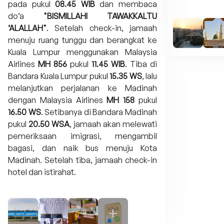
pada pukul
08.45 WIB
dan membaca
do’a
"BISMILLAHI TAWAKKALTU
‘ALALLAH"
. Setelah check-in, jamaah
menuju ruang tunggu dan berangkat ke
Kuala Lumpur menggunakan Malaysia
Airlines
MH 856
pukul
11.45 WIB
. Tiba di
Bandara Kuala Lumpur pukul
15.35 WS
, lalu
melanjutkan perjalanan ke Madinah
dengan Malaysia Airlines
MH 158
pukul
16.50 WS
. Setibanya di Bandara Madinah
pukul
20.50 WSA
, jamaah akan melewati
pemeriksaan imigrasi, mengambil
bagasi, dan naik bus menuju Kota
Madinah. Setelah tiba, jamaah check-in
hotel dan istirahat.