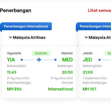
Penerbangan
Lihat semua
Malaysia Airlines
Malaysia Ai
Yogyakarta
Madinah
Jeddah
0d 03j 50m
0d
YIA
MED
JED
Keberangkatan
Kedatangan
Keberangkatan
11:45
20:50
21:00
29 Agustus 2024
29 Agustus 2024
7 September 2024
Kode Penerbangan
Terminal
Kode Penerbangan
MH 856
International
MH 157