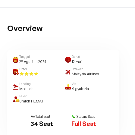
Overview
Tanggal
Durasi
29 Agustus 2024
12
Hari
Hotel
Pesawat
Malaysia Airlines
Landing
Via
Madinah
Yogyakarta
Paket
Umroh HEMAT
Total seat
Status Seat
34
Seat
Full Seat