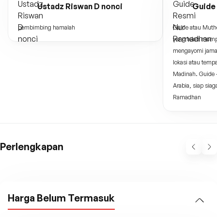
Ustadz Riswan D nonci
Guide
pembimbing hamalah
Guide atau Muth
yang telah mump
mengayomi jama
lokasi atau temp
Madinah. Guide -
Arabia, siap si
Ramadhan
Perlengkapan
Harga Belum Termasuk