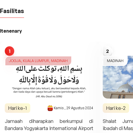
Fasilitas
Itenenary
1
2
JOGJA, KUALA LUMPUR, MADINAH
MADINAH
Hari ke-
1
Hari ke-
2
Kamis
,
29 Agustus 2024
Jamaah diharapkan berkumpul di
Shalat Ju
Bandara Yogyakarta International Airport
ibadah di Ma