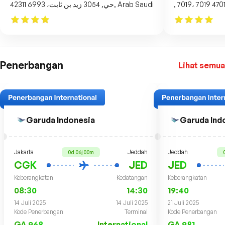
حي, 3054 زيد بن ثابت، 6993 42311, Arab Saudi
Penerbangan
Lihat semua
Garuda Indonesia
Garuda Ind
Jakarta
Jeddah
Jeddah
0d 06j 00m
CGK
JED
JED
Keberangkatan
Kedatangan
Keberangkatan
08:30
14:30
19:40
14 Juli 2025
14 Juli 2025
21 Juli 2025
Kode Penerbangan
Terminal
Kode Penerbangan
GA 968
International
GA 981