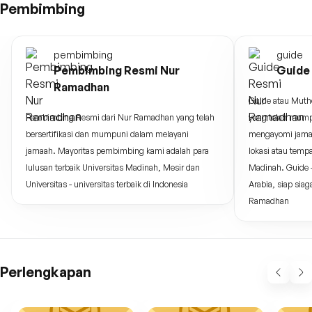
Pembimbing
pembimbing
guide
Pembimbing Resmi Nur
Guide
Ramadhan
Guide atau Muth
Pembimbing Resmi dari Nur Ramadhan yang telah
yang telah mump
bersertifikasi dan mumpuni dalam melayani
mengayomi jama
jamaah. Mayoritas pembimbing kami adalah para
lokasi atau temp
lulusan terbaik Universitas Madinah, Mesir dan
Madinah. Guide -
Universitas - universitas terbaik di Indonesia
Arabia, siap si
Ramadhan
Perlengkapan