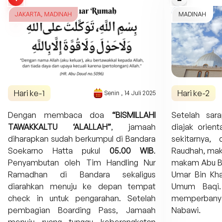
JAKARTA, MADINAH
MADINAH
Hari ke-
1
Hari ke-
2
Senin
,
14 Juli 2025
Dengan membaca doa
“BISMILLAHI
Setelah sar
TAWAKKALTU ‘ALALLAH”
, jamaah
diajak orien
diharapkan sudah berkumpul di Bandara
sekitarnya, 
Soekarno Hatta pukul
05.00 WIB
.
Raudhah, ma
Penyambutan oleh Tim Handling Nur
makam Abu B
Ramadhan di Bandara sekaligus
Umar Bin K
diarahkan menuju ke depan tempat
Umum Baqi.
check in untuk pengarahan. Setelah
memperban
pembagian Boarding Pass, Jamaah
Nabawi.