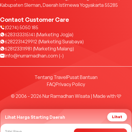
Kabupaten Sleman, Daerah Istimewa Yogyakarta 55285
Contact Customer Care
(0274) 5050 185
6283133315141 (Marketing Jogja)
6282231429912 (Marketing Surabaya)
628123311981 (Marketing Malang)
info@nurramadhan.com (-)
Tentang Travel
Pusat Bantuan
FAQ
Privacy Policy
© 2006 - 2026 Nur Ramadhan Wisata | Made with 🩷
Lihat Harga Starting Daerah
Lihat
Total Biaya