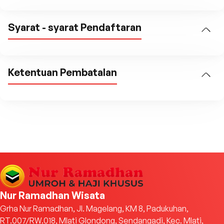
Syarat - syarat Pendaftaran
Ketentuan Pembatalan
Nur Ramadhan Wisata
Grha Nur Ramadhan, Jl. Magelang, KM 8, Padukuhan,
RT.007/RW.018, Mlati Glondong, Sendangadi, Kec. Mlati,