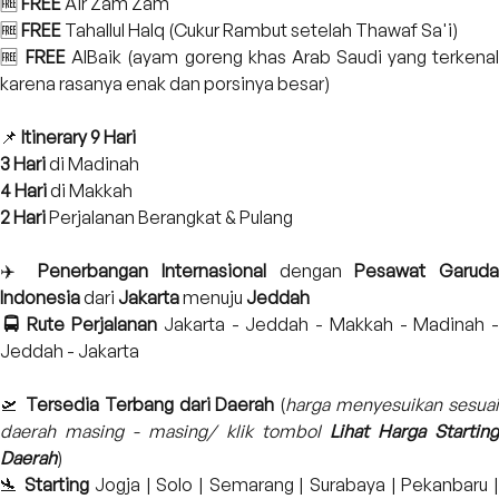
🆓
FREE
Air Zam Zam
🆓
FREE
Tahallul Halq (Cukur Rambut setelah Thawaf Sa'i)
🆓
FREE
AlBaik
(ayam goreng khas Arab Saudi yang terkena
karena rasanya enak dan porsinya besar)
📌
Itinerary 9 Hari
3 Hari
di Madinah
4 Hari
di Makkah
2 Hari
Perjalanan Berangkat & Pulang
✈️
Penerbangan Internasional
dengan
Pesawat Garud
Indonesia
dari
Jakarta
menuju
Jeddah
🚍
Rute Perjalanan
Jakarta - Jeddah - Makkah - Madinah -
Jeddah - Jakarta
🛫
Tersedia
Terbang dari Daerah
(
harga menyesuikan sesuai
daerah masing - masing/ klik tombol
Lihat Harga Starting
Daerah
)
🛬
Starting
Jogja | Solo | Semarang | Surabaya | Pekanbaru 