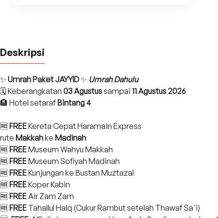
Deskripsi
✨
Umrah Paket JAYYID
✨
Umrah Dahulu
🗓️ Keberangkatan
03 Agustus
sampai
11 Agustus 2026
🏨 Hotel setaraf
Bintang 4
🆓
FREE
Kereta Cepat Haramain Express
rute
Makkah
ke
Madinah
🆓
FREE
Museum Wahyu Makkah
🆓
FREE
Museum Sofiyah Madinah
🆓
FREE
Kunjungan ke Bustan Muztazal
🆓
FREE
Koper Kabin
🆓
FREE
Air Zam Zam
🆓
FREE
Tahallul Halq (Cukur Rambut setelah Thawaf Sa'i)