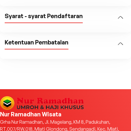
Syarat - syarat Pendaftaran
Ketentuan Pembatalan
Nur Ramadhan Wisata
Grha Nur Ramadhan, Jl. Magelang, KM 8, Padukuhan,
RT.007/RW.018, Mlati Glondong, Sendangadi, Kec. Mlati,