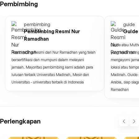
Pembimbing
pembimbing
guide
Pembimbing Resmi Nur
Guide
Ramadhan
Guide atau Muth
Pembimbing Resmi dari Nur Ramadhan yang telah
yang telah mump
bersertifikasi dan mumpuni dalam melayani
mengayomi jama
jamaah. Mayoritas pembimbing kami adalah para
lokasi atau temp
lulusan terbaik Universitas Madinah, Mesir dan
Madinah. Guide -
Universitas - universitas terbaik di Indonesia
Arabia, siap si
Ramadhan
Perlengkapan