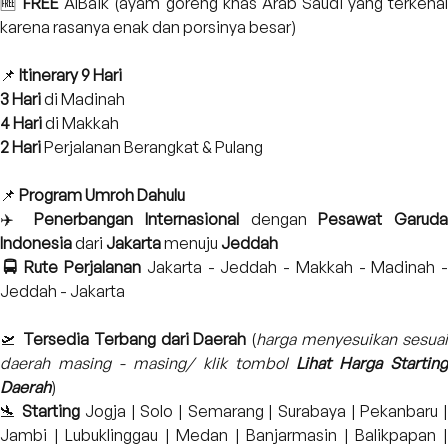
🆓
FREE
AlBaik
(ayam goreng khas Arab Saudi yang terkena
karena rasanya enak dan porsinya besar)
📌
Itinerary 9 Hari
3 Hari
di Madinah
4 Hari
di Makkah
2 Hari
Perjalanan Berangkat & Pulang
📌
Program Umroh Dahulu
✈️
Penerbangan Internasional
dengan
Pesawat Garud
Indonesia
dari
Jakarta
menuju
Jeddah
🚍
Rute Perjalanan
Jakarta - Jeddah - Makkah - Madinah -
Jeddah - Jakarta
🛫
Tersedia
Terbang dari Daerah
(
harga menyesuikan sesuai
daerah masing - masing/ klik tombol
Lihat Harga Starting
Daerah
)
🛬
Starting
Jogja | Solo | Semarang | Surabaya | Pekanbaru 
Jambi | Lubuklinggau | Medan | Banjarmasin | Balikpapan |