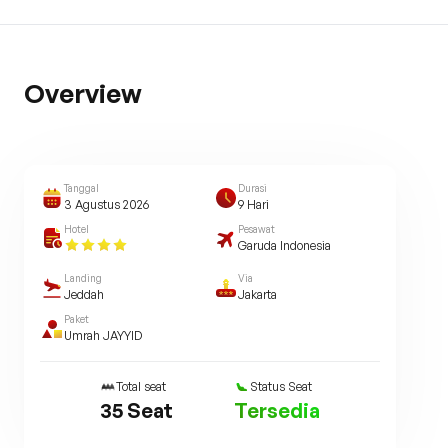
Overview
Tanggal
Durasi
3 Agustus 2026
9
Hari
Hotel
Pesawat
Garuda Indonesia
Landing
Via
Jeddah
Jakarta
Paket
Umrah JAYYID
Total seat
Status Seat
35
Seat
Tersedia