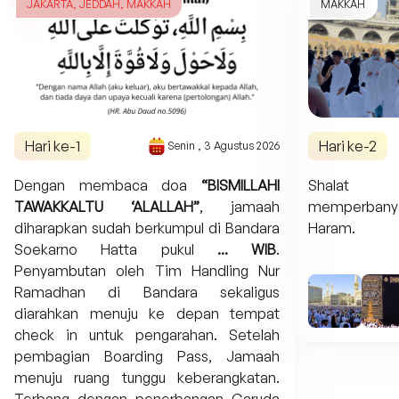
JAKARTA, JEDDAH, MAKKAH
MAKKAH
Hari ke-
1
Hari ke-
2
Senin
,
3 Agustus 2026
Dengan membaca doa
“BISMILLAHI
Shalat
TAWAKKALTU ‘ALALLAH”
, jamaah
memperbany
diharapkan sudah berkumpul di Bandara
Haram.
Soekarno Hatta pukul
... WIB
.
Penyambutan oleh Tim Handling Nur
Ramadhan di Bandara sekaligus
diarahkan menuju ke depan tempat
check in untuk pengarahan. Setelah
pembagian Boarding Pass, Jamaah
menuju ruang tunggu keberangkatan.