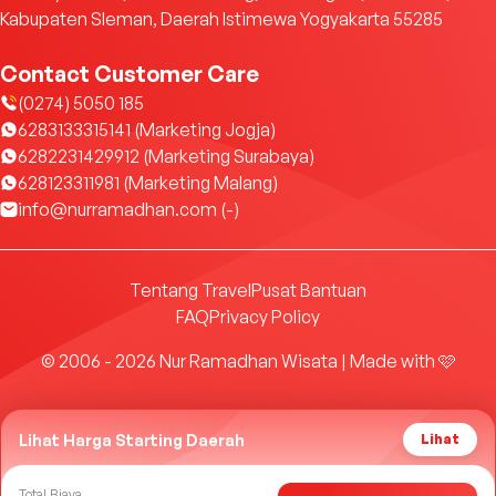
Kabupaten Sleman, Daerah Istimewa Yogyakarta 55285
Contact Customer Care
(0274) 5050 185
6283133315141 (Marketing Jogja)
6282231429912 (Marketing Surabaya)
628123311981 (Marketing Malang)
info@nurramadhan.com (-)
Tentang Travel
Pusat Bantuan
FAQ
Privacy Policy
© 2006 - 2026 Nur Ramadhan Wisata | Made with 🩷
Lihat Harga Starting Daerah
Lihat
Total Biaya