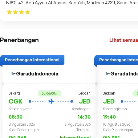
FJ87+42, Abu Ayyub Al-Ansari, Bada'ah, Madinah 42311, Saudi Ara
Penerbangan
Lihat semua
Garuda Indonesia
Garuda Ind
Jakarta
Jeddah
Jeddah
0d 06j 00m
CGK
JED
JED
Keberangkatan
Kedatangan
Keberangkatan
08:30
14:30
19:40
3 Agustus 2026
3 Agustus 2026
10 Agustus 2026
Kode Penerbangan
Terminal
Kode Penerbangan
GA 968
International
GA 981