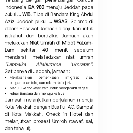
Terbang dengan penerbangan Garuda
Indonesia
GA 982
menuju Jeddah pada
pukul
... WIB
. Tiba di Bandara King Abdul
Aziz Jeddah pukul
... WSAS
. Selama di
dalam Pesawat Jamaah dianjurkan untuk
istirahat dan berdzikir. Jamaah akan
melakukan
Niat Umrah di Miqot YaLam-
Lam
sekitar
40 menit
sebelum
mendarat, melafadzkan niat umrah
“Labbaika Allahumma 'Umratan”.
Setibanya di Jeddah, jamaah :
Melaksanakan pemeriksaan imigrasi; visa,
pengambilan foto, dan rekam sidik jari.
Menuju ke conveyer belt untuk mengambil bagasi.
Keluar Bandara dan menuju ke Bus.
Jamaah melanjutkan perjalanan menuju
Kota Makkah dengan Bus Full AC. Sampai
di Kota Makkah, Check in Hotel dan
melanjutkan prosesi Umroh (tawaf, sai,
dan tahallul).