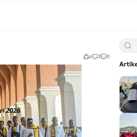
6
2
0
Artike