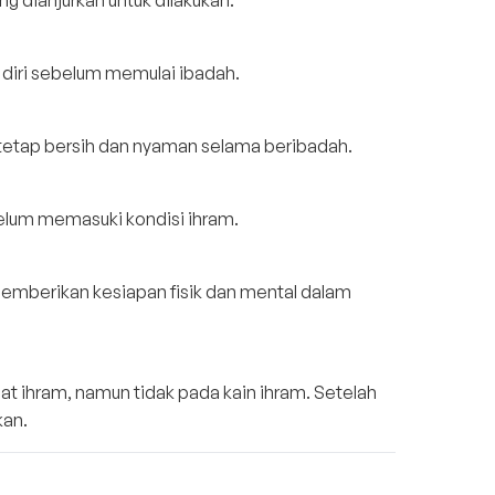
 dianjurkan untuk dilakukan:
diri sebelum memulai ibadah.
uh tetap bersih dan nyaman selama beribadah.
elum memasuki kondisi ihram.
memberikan kesiapan fisik dan mental dalam
 ihram, namun tidak pada kain ihram. Setelah
kan.