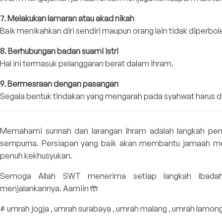
7. Melakukan lamaran atau akad nikah
Baik menikahkan diri sendiri maupun orang lain tidak diperbo
8. Berhubungan badan suami istri
Hal ini termasuk pelanggaran berat dalam ihram.
9. Bermesraan dengan pasangan
Segala bentuk tindakan yang mengarah pada syahwat harus d
Memahami sunnah dan larangan ihram adalah langkah penti
sempurna. Persiapan yang baik akan membantu jamaah me
penuh kekhusyukan.
Semoga Allah SWT menerima setiap langkah ibada
menjalankannya. Aamiin 🤲
# umrah jogja , umrah surabaya , umrah malang , umrah lamon