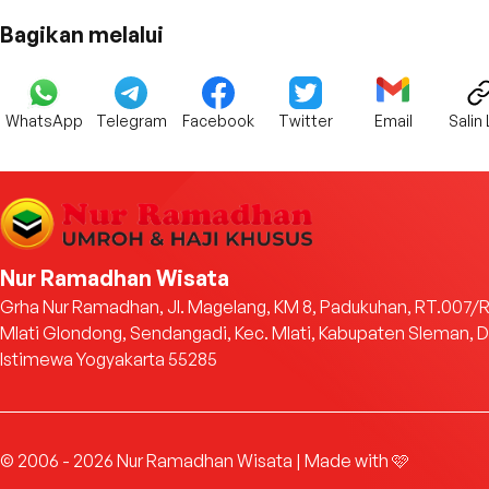
Bagikan melalui
WhatsApp
Telegram
Facebook
Twitter
Email
Salin 
Nur Ramadhan Wisata
Grha Nur Ramadhan, Jl. Magelang, KM 8, Padukuhan, RT.007/
Mlati Glondong, Sendangadi, Kec. Mlati, Kabupaten Sleman, 
Istimewa Yogyakarta 55285
© 2006 - 2026 Nur Ramadhan Wisata | Made with 🩷