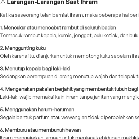
⚠️ Larangan-Larangan Saat Ihram
Ketika seseorang telah berniat ihram, maka beberapa hal berik
1. Mencukur atau mencabut rambut di seluruh badan
Termasuk rambut kepala, kumis, jenggot, bulu ketiak, dan bul
2. Menggunting kuku
Oleh karena itu, dianjurkan untuk memotong kuku sebelum ih
3. Menutup kepala bagi laki-laki
Sedangkan perempuan dilarang menutup wajah dan telapak ta
4. Mengenakan pakaian berjahit yang membentuk tubuh bagi l
Laki-laki wajib memakai kain ihram tanpa jahitan yang mengik
5. Menggunakan harum-haruman
Segala bentuk parfum atau wewangian tidak diperbolehkan set
6. Memburu atau membunuh hewan
Ihram mengajarkan jamaah untuk menjaga kehidupan makhluk 