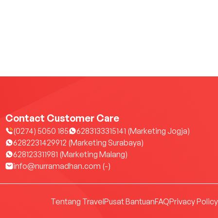
Contact Customer Care
(0274) 5050 185
6283133315141 (Marketing Jogja)
6282231429912 (Marketing Surabaya)
628123311981 (Marketing Malang)
info@nurramadhan.com (-)
Tentang Travel
Pusat Bantuan
FAQ
Privacy Policy