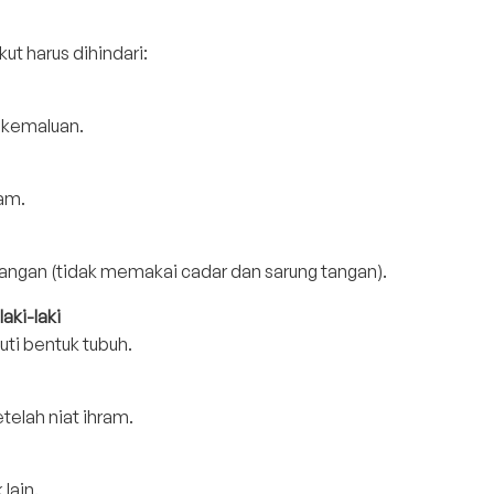
ut harus dihindari:
u kemaluan.
ram.
ngan (tidak memakai cadar dan sarung tangan).
aki-laki
uti bentuk tubuh.
elah niat ihram.
lain.