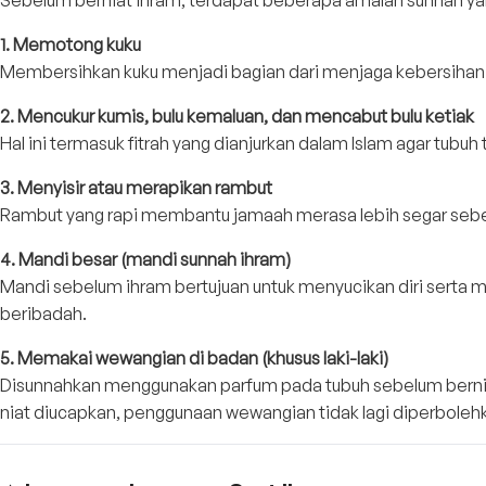
Sebelum berniat ihram, terdapat beberapa amalan sunnah yang
1. Memotong kuku
Membersihkan kuku menjadi bagian dari menjaga kebersihan 
2. Mencukur kumis, bulu kemaluan, dan mencabut bulu ketiak
Hal ini termasuk fitrah yang dianjurkan dalam Islam agar tub
3. Menyisir atau merapikan rambut
Rambut yang rapi membantu jamaah merasa lebih segar seb
4. Mandi besar (mandi sunnah ihram)
Mandi sebelum ihram bertujuan untuk menyucikan diri serta 
beribadah.
5. Memakai wewangian di badan (khusus laki-laki)
Disunnahkan menggunakan parfum pada tubuh sebelum berniat
niat diucapkan, penggunaan wewangian tidak lagi diperboleh