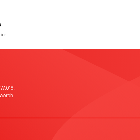
Link
RW.018,
Daerah